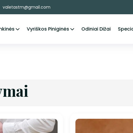
valetastm@gmail.com
nkinės
Vyriškos Piniginės
Odiniai Dižai
Specia
ymai