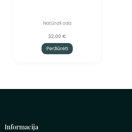
Natūrali oda
32,00
€
Peržiūrėti
Informacija