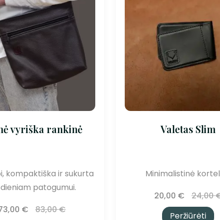
nė vyriška rankinė
Valetas Slim
pi, kompaktiška ir sukurta
Minimalistinė kortel
sdieniam patogumui.
20,00
€
24,00
73,00
€
83,00
€
Peržiūrėti