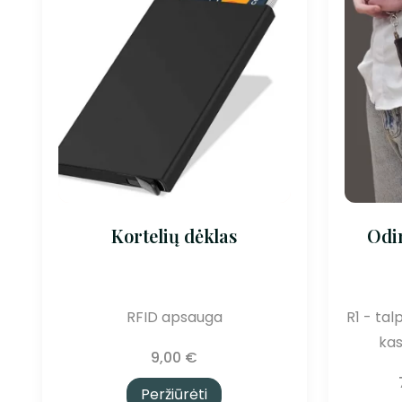
Kortelių dėklas
Odi
RFID apsauga
R1 - tal
ka
9,00
€
Peržiūrėti